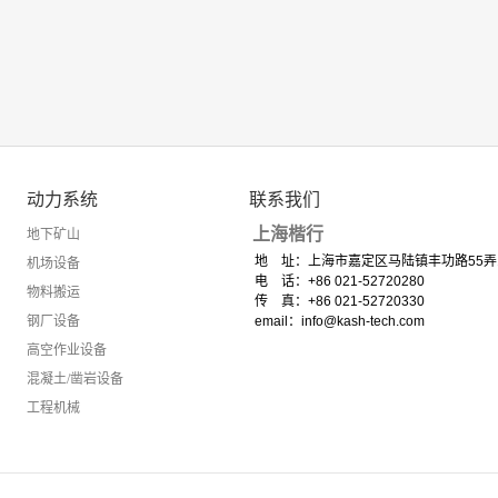
动力系统
联系我们
上海楷行
地下矿山
地 址：上海市嘉定区马陆镇丰功路55弄
机场设备
电 话：+86 021-52720280
物料搬运
传 真：+86 021-52720330
钢厂设备
email：info@kash-tech.com
高空作业设备
混凝土/凿岩设备
工程机械