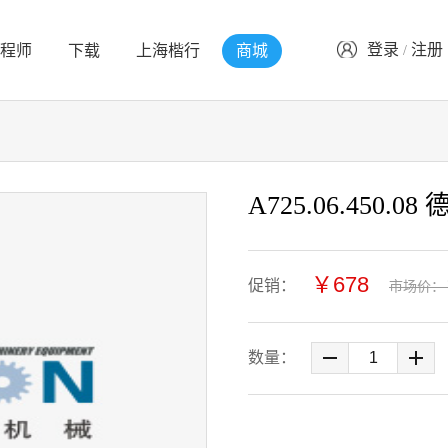
登录
注册
程师
下载
上海楷行
商城
/
A725.06.450.0
￥
678
促销：
市场价：
数量：