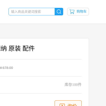
购物车
8 德纳 原装 配件
￥678.00
库存
100件